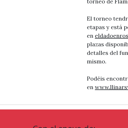
torneo de Flamm
El torneo tendr
etapas y está 
en
eldadoenro
plazas disponib
detalles del f
mismo.
Podéis encontr
en
www.llinar