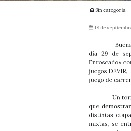
Sin categoría
18 de septiembr
Buenas pandi
día 29 de se
Enroscado» con
juegos DEVIR, 
juego de carre
Un torneo en
que demostrar 
distintas etap
mixtas, se en