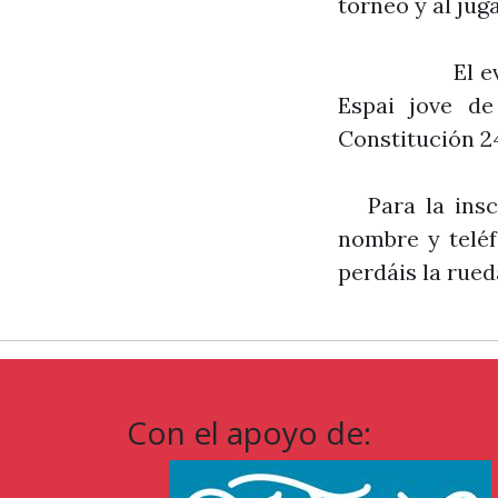
torneo y al ju
El evento ten
Espai jove de
Constitución 24
Para la inscr
nombre y teléf
perdáis la rue
Con el apoyo de: